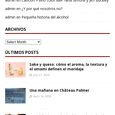
admin
en
Cancion » vino color lila»: Nina Simone y Jeff Buckley
admin
en
¿Y por qué nosotros no?
admin
en
Pequeña historia del alcohol
ARCHIVOS
ARCHIVOS
ÚLTIMOS POSTS
Sake y queso: cómo el aroma, la textura y
el umami definen el maridaje
July 27, 2026
Una mañana en Château Palmer
April 16, 2026