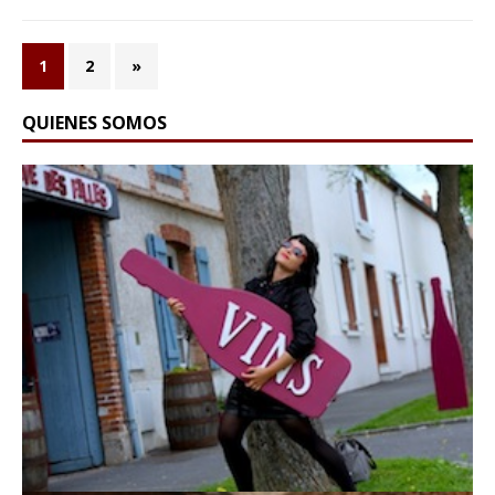
1
2
»
QUIENES SOMOS