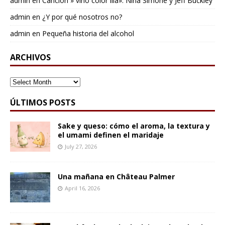
admin
en
Cancion » vino color lila»: Nina Simone y Jeff Buckley
admin
en
¿Y por qué nosotros no?
admin
en
Pequeña historia del alcohol
ARCHIVOS
ARCHIVOS
ÚLTIMOS POSTS
Sake y queso: cómo el aroma, la textura y
el umami definen el maridaje
July 27, 2026
Una mañana en Château Palmer
April 16, 2026