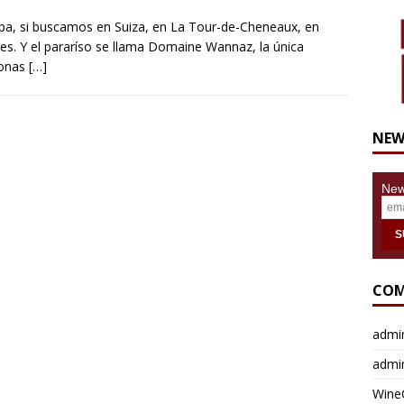
ropa, si buscamos en Suiza, en La Tour-de-Cheneaux, en
s. Y el pararíso se llama Domaine Wannaz, la única
sonas
[…]
NEW
News
COM
admi
admi
Wine