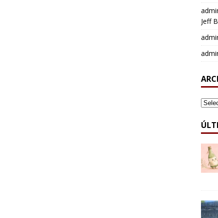
admi
Jeff 
admi
admi
ARC
ARCH
ÚLT