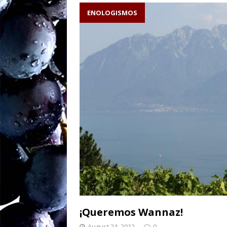
caliza escribe el v
ENOLOGISMOS
Sw
[ August 27, 2025 ]
ENOLOGISMOS
Ne
[ August 19, 2025 ]
– ¡90 años y brind
¡Queremos Wannaz!
August 24, 2012
0