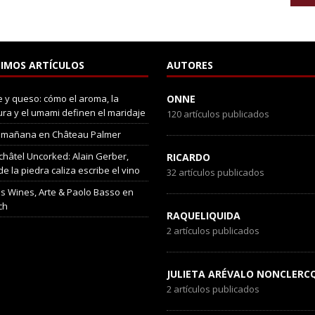
IMOS ARTÍCULOS
AUTORES
 y queso: cómo el aroma, la
ONNE
ura y el umami definen el maridaje
120 artículos publicados
 mañana en Château Palmer
hâtel Uncorked: Alain Gerber,
RICARDO
e la piedra caliza escribe el vino
32 artículos publicados
s Wines, Arte & Paolo Basso en
ch
RAQUELIQUIDA
2 artículos publicados
JULIETA ARÉVALO NONCLERC
2 artículos publicados