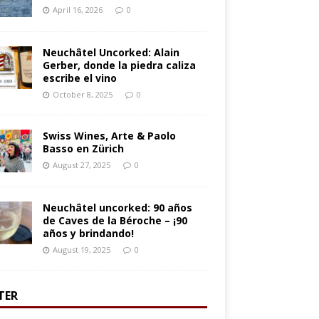
April 16, 2026
0
Neuchâtel Uncorked: Alain
Gerber, donde la piedra caliza
escribe el vino
October 8, 2025
0
Swiss Wines, Arte & Paolo
Basso en Zürich
August 27, 2025
0
Neuchâtel uncorked: 90 años
de Caves de la Béroche – ¡90
años y brindando!
August 19, 2025
0
TER