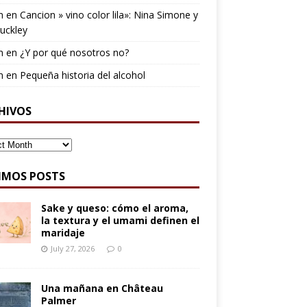
n
en
Cancion » vino color lila»: Nina Simone y
Buckley
n
en
¿Y por qué nosotros no?
n
en
Pequeña historia del alcohol
HIVOS
IVOS
IMOS POSTS
Sake y queso: cómo el aroma,
la textura y el umami definen el
maridaje
July 27, 2026
0
Una mañana en Château
Palmer