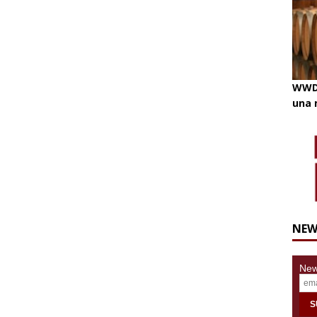
WWD 
una 
NEW
News