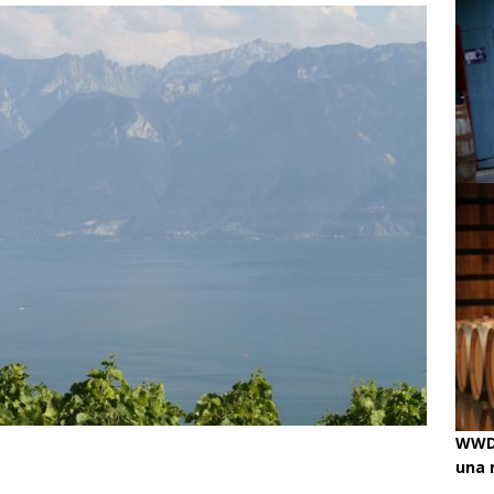
ino
ENOLOGISMOS
iss Wines, Arte & Paolo Basso en Zürich
uchâtel uncorked: 90 años de Caves de la Béroche
ando!
ENOLOGISMOS
WWD 
una 