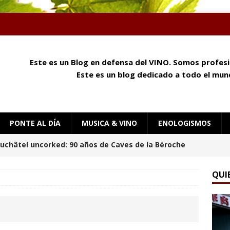
Este es un Blog en defensa del VINO. Somos profes
Este es un blog dedicado a todo el mund
PONTE AL DÍA
MUSICA & VINO
ENOLOGISMOS
y queso: cómo el aroma, la textura y el umami
e
ENOLOGISMOS
QUI
 mañana en Château Palmer
ENOLOGISMOS
uchâtel Uncorked: Alain Gerber, donde la piedra