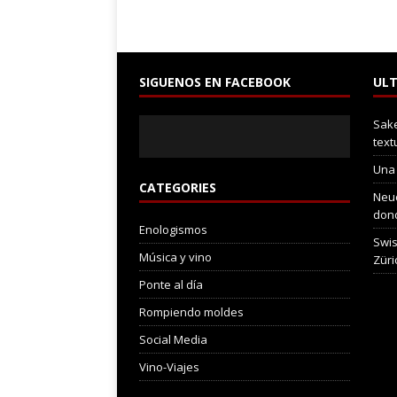
SIGUENOS EN FACEBOOK
ULT
Sake
text
Una
CATEGORIES
Neuc
dond
Enologismos
Swis
Música y vino
Züri
Ponte al día
Rompiendo moldes
Social Media
Vino-Viajes