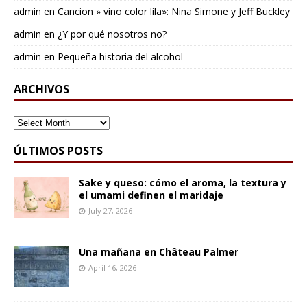
admin
en
Cancion » vino color lila»: Nina Simone y Jeff Buckley
admin
en
¿Y por qué nosotros no?
admin
en
Pequeña historia del alcohol
ARCHIVOS
ARCHIVOS
ÚLTIMOS POSTS
Sake y queso: cómo el aroma, la textura y
el umami definen el maridaje
July 27, 2026
Una mañana en Château Palmer
April 16, 2026