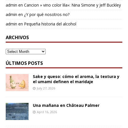
admin
en
Cancion » vino color lila»: Nina Simone y Jeff Buckley
admin
en
¿Y por qué nosotros no?
admin
en
Pequeña historia del alcohol
ARCHIVOS
ARCHIVOS
ÚLTIMOS POSTS
Sake y queso: cómo el aroma, la textura y
el umami definen el maridaje
July 27, 2026
Una mañana en Château Palmer
April 16, 2026