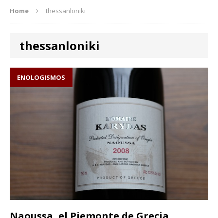
Home
thessanloniki
thessanloniki
ENOLOGISMOS
Naoussa, el Piemonte de Grecia