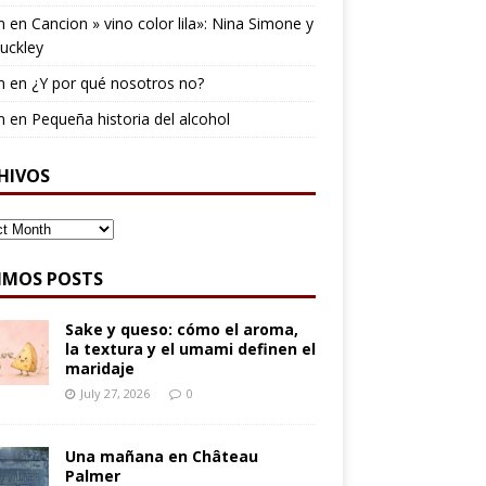
n
en
Cancion » vino color lila»: Nina Simone y
Buckley
n
en
¿Y por qué nosotros no?
n
en
Pequeña historia del alcohol
HIVOS
IVOS
IMOS POSTS
Sake y queso: cómo el aroma,
la textura y el umami definen el
maridaje
July 27, 2026
0
Una mañana en Château
Palmer