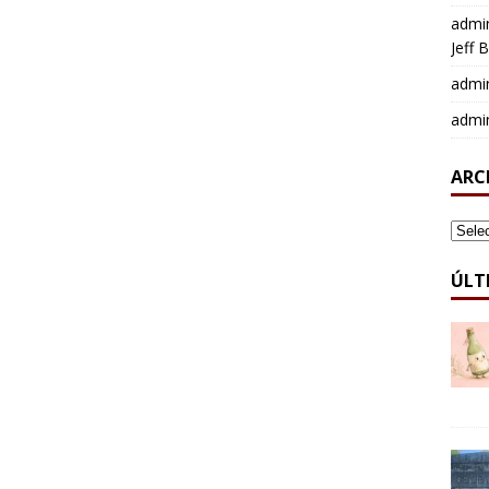
admi
Jeff 
admi
admi
ARC
ARCH
ÚLT