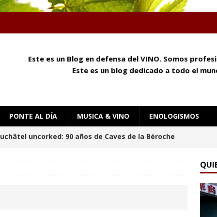
Este es un Blog en defensa del VINO. Somos profes
Este es un blog dedicado a todo el mund
PONTE AL DÍA
MUSICA & VINO
ENOLOGISMOS
y queso: cómo el aroma, la textura y el umami
e
ENOLOGISMOS
QUI
 mañana en Château Palmer
ENOLOGISMOS
uchâtel Uncorked: Alain Gerber, donde la piedra