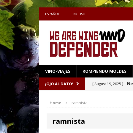
ESPAÑOL
ENGLISH
VINO-VIAJES
ROMPIENDO MOLDES
Sake 
¡OJO AL DATO!
[ July 27, 2026 ]
definen el maridaj
Home
ramnista
Una
[ April 16, 2026 ]
ramnista
Ne
[ October 8, 2025 ]