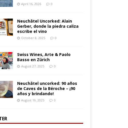
April 16, 2026
0
Neuchâtel Uncorked: Alain
Gerber, donde la piedra caliza
escribe el vino
October 8, 2025
0
Swiss Wines, Arte & Paolo
Basso en Zürich
August 27, 2025
0
Neuchâtel uncorked: 90 años
de Caves de la Béroche – ¡90
años y brindando!
August 19, 2025
0
TER