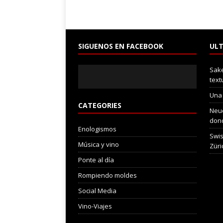
SIGUENOS EN FACEBOOK
ULT
Sake
text
Una
CATEGORIES
Neuc
dond
Enologismos
Swis
Música y vino
Züri
Ponte al día
Rompiendo moldes
Social Media
Vino-Viajes