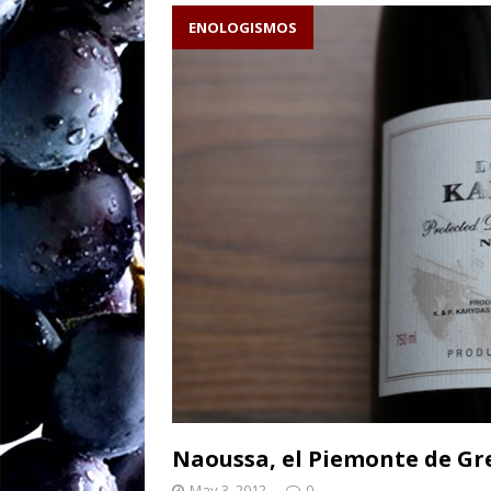
caliza escribe el v
ENOLOGISMOS
Sw
[ August 27, 2025 ]
ENOLOGISMOS
Ne
[ August 19, 2025 ]
– ¡90 años y brind
Naoussa, el Piemonte de Gr
May 3, 2012
0