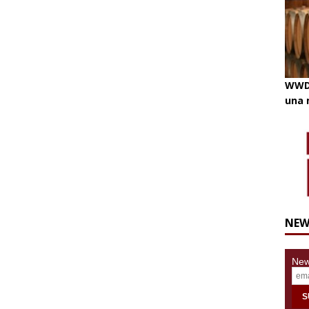
WWD 
una 
NEW
News