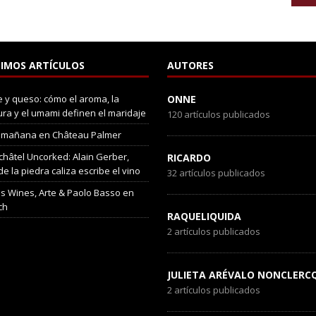
IMOS ARTÍCULOS
AUTORES
 y queso: cómo el aroma, la
ONNE
ura y el umami definen el maridaje
120 artículos publicados
 mañana en Château Palmer
hâtel Uncorked: Alain Gerber,
RICARDO
e la piedra caliza escribe el vino
32 artículos publicados
s Wines, Arte & Paolo Basso en
ch
RAQUELIQUIDA
2 artículos publicados
JULIETA ARÉVALO NONCLERC
2 artículos publicados