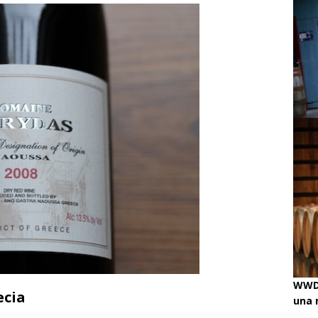
ino
ENOLOGISMOS
iss Wines, Arte & Paolo Basso en Zürich
uchâtel uncorked: 90 años de Caves de la Béroche
ando!
ENOLOGISMOS
WWD 
ecia
una 