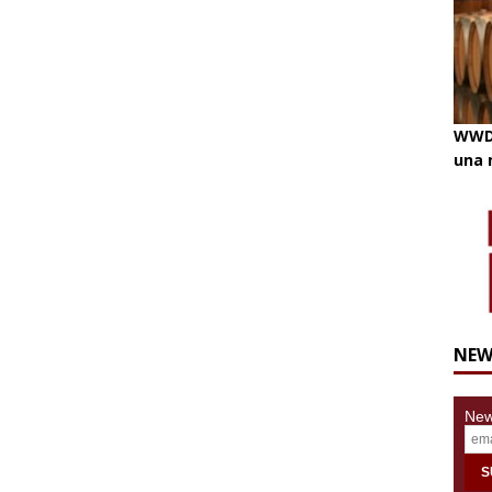
WWD 
una 
NEW
News