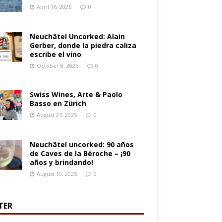
April 16, 2026
0
Neuchâtel Uncorked: Alain
Gerber, donde la piedra caliza
escribe el vino
October 8, 2025
0
Swiss Wines, Arte & Paolo
Basso en Zürich
August 27, 2025
0
Neuchâtel uncorked: 90 años
de Caves de la Béroche – ¡90
años y brindando!
August 19, 2025
0
TER