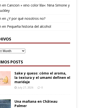
n
en
Cancion » vino color lila»: Nina Simone y
Buckley
n
en
¿Y por qué nosotros no?
n
en
Pequeña historia del alcohol
HIVOS
IVOS
IMOS POSTS
Sake y queso: cómo el aroma,
la textura y el umami definen el
maridaje
July 27, 2026
0
Una mañana en Château
Palmer