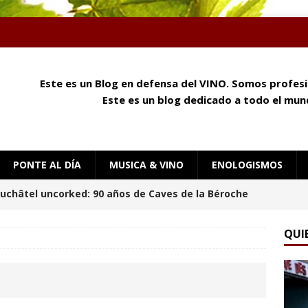
Este es un Blog en defensa del VINO. Somos profes
Este es un blog dedicado a todo el mund
PONTE AL DÍA
MUSICA & VINO
ENOLOGISMOS
y queso: cómo el aroma, la textura y el umami
e
ENOLOGISMOS
QUI
 mañana en Château Palmer
ENOLOGISMOS
uchâtel Uncorked: Alain Gerber, donde la piedra