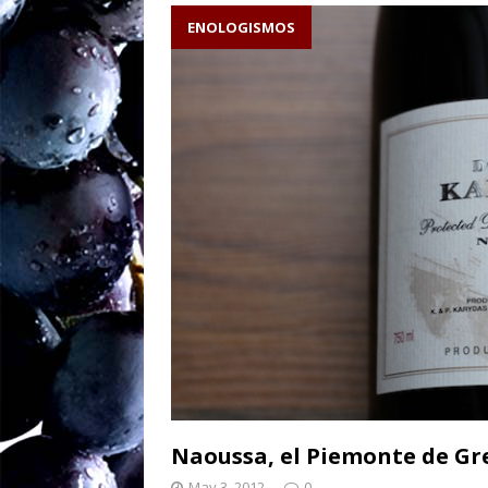
caliza escribe el v
ENOLOGISMOS
Sw
[ August 27, 2025 ]
ENOLOGISMOS
Ne
[ August 19, 2025 ]
– ¡90 años y brind
Naoussa, el Piemonte de Gr
May 3, 2012
0