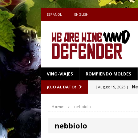
ESPAÑOL
ENGLISH
VINO-VIAJES
ROMPIENDO MOLDES
Sake 
¡OJO AL DATO!
[ July 27, 2026 ]
definen el maridaj
Home
nebbiolo
Una
[ April 16, 2026 ]
nebbiolo
Ne
[ October 8, 2025 ]