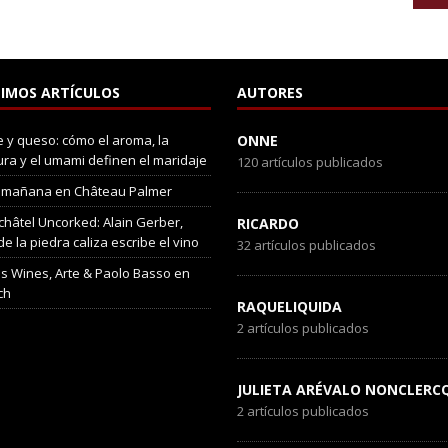
IMOS ARTÍCULOS
AUTORES
 y queso: cómo el aroma, la
ONNE
ura y el umami definen el maridaje
120 artículos publicados
 mañana en Château Palmer
hâtel Uncorked: Alain Gerber,
RICARDO
e la piedra caliza escribe el vino
32 artículos publicados
s Wines, Arte & Paolo Basso en
ch
RAQUELIQUIDA
2 artículos publicados
JULIETA ARÉVALO NONCLERC
2 artículos publicados