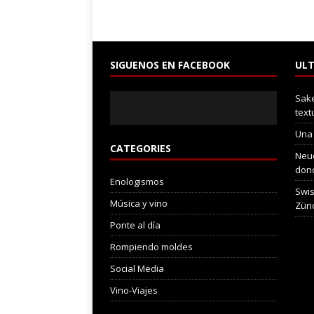
SIGUENOS EN FACEBOOK
ULT
Sake
text
Una
CATEGORIES
Neuc
dond
Enologismos
Swis
Música y vino
Züri
Ponte al día
Rompiendo moldes
Social Media
Vino-Viajes