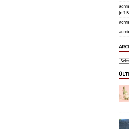
admi
Jeff 
admi
admi
ARC
ARCH
ÚLT