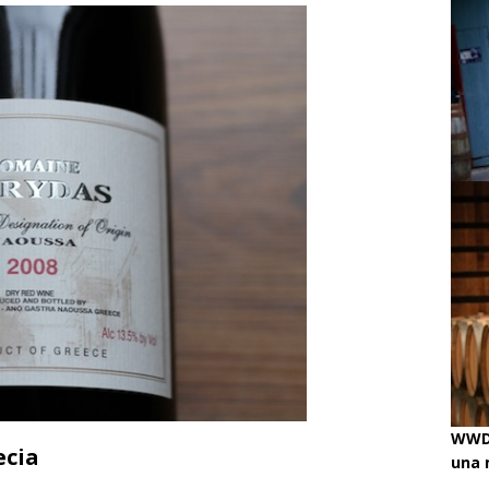
ino
ENOLOGISMOS
iss Wines, Arte & Paolo Basso en Zürich
uchâtel uncorked: 90 años de Caves de la Béroche
ando!
ENOLOGISMOS
WWD 
ecia
una 