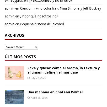
WineCyprus
en
¿Pelo…poneso y no lo otro?
admin
en
Cancion » vino color lila»: Nina Simone y Jeff Buckley
admin
en
¿Y por qué nosotros no?
admin
en
Pequeña historia del alcohol
ARCHIVOS
ARCHIVOS
ÚLTIMOS POSTS
Sake y queso: cómo el aroma, la textura y
el umami definen el maridaje
July 27, 2026
Una mañana en Château Palmer
April 16, 2026