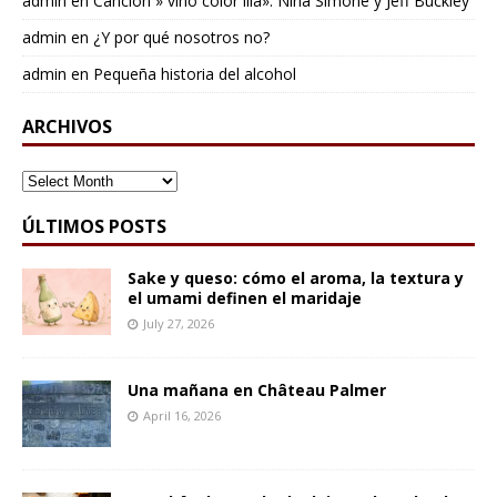
admin
en
Cancion » vino color lila»: Nina Simone y Jeff Buckley
admin
en
¿Y por qué nosotros no?
admin
en
Pequeña historia del alcohol
ARCHIVOS
ARCHIVOS
ÚLTIMOS POSTS
Sake y queso: cómo el aroma, la textura y
el umami definen el maridaje
July 27, 2026
Una mañana en Château Palmer
April 16, 2026