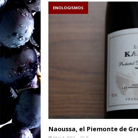
caliza escribe el v
ENOLOGISMOS
Sw
[ August 27, 2025 ]
ENOLOGISMOS
Ne
[ August 19, 2025 ]
– ¡90 años y brind
Naoussa, el Piemonte de Gr
May 3, 2012
0