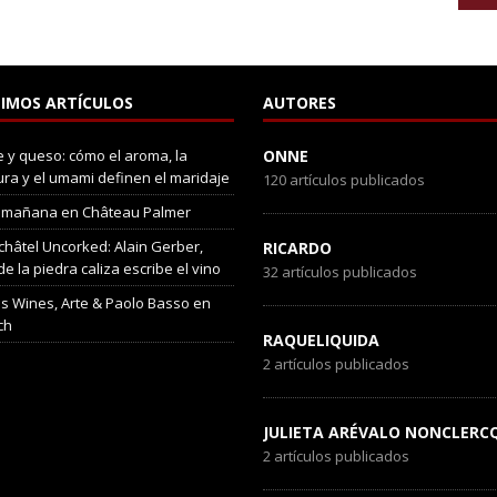
IMOS ARTÍCULOS
AUTORES
 y queso: cómo el aroma, la
ONNE
ura y el umami definen el maridaje
120 artículos publicados
 mañana en Château Palmer
hâtel Uncorked: Alain Gerber,
RICARDO
e la piedra caliza escribe el vino
32 artículos publicados
s Wines, Arte & Paolo Basso en
ch
RAQUELIQUIDA
2 artículos publicados
JULIETA ARÉVALO NONCLERC
2 artículos publicados