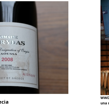
ino
ENOLOGISMOS
iss Wines, Arte & Paolo Basso en Zürich
uchâtel uncorked: 90 años de Caves de la Béroche
ando!
ENOLOGISMOS
WWD 
ecia
una 