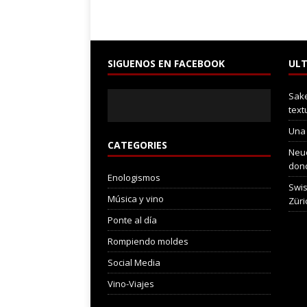
SIGUENOS EN FACEBOOK
ULT
Sake
text
Una
CATEGORIES
Neuc
dond
Enologismos
Swis
Música y vino
Züri
Ponte al día
Rompiendo moldes
Social Media
Vino-Viajes