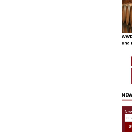
WWD 
una 
NEW
News