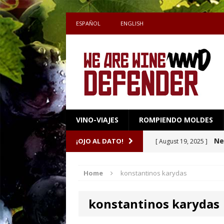
ESPAÑOL
ENGLISH
VINO-VIAJES
ROMPIENDO MOLDES
Sake 
¡OJO AL DATO!
[ July 27, 2026 ]
definen el maridaj
Home
konstantinos karydas
Una
[ April 16, 2026 ]
konstantinos karydas
Ne
[ October 8, 2025 ]