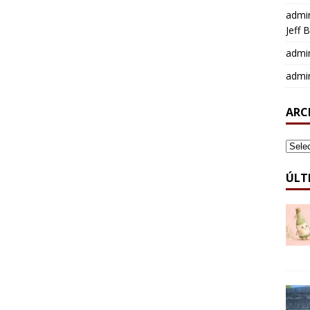
admi
Jeff 
admi
admi
ARC
ARCH
ÚLT