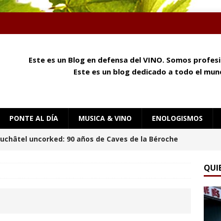
Este es un Blog en defensa del VINO. Somos profes
Este es un blog dedicado a todo el mund
PONTE AL DÍA
MUSICA & VINO
ENOLOGISMOS
y queso: cómo el aroma, la textura y el umami
e
ENOLOGISMOS
QUI
 mañana en Château Palmer
ENOLOGISMOS
uchâtel Uncorked: Alain Gerber, donde la piedra