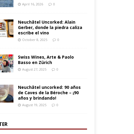
April 16, 2026
0
Neuchâtel Uncorked: Alain
Gerber, donde la piedra caliza
escribe el vino
October 8, 2025
0
Swiss Wines, Arte & Paolo
Basso en Zürich
August 27, 2025
0
Neuchâtel uncorked: 90 años
de Caves de la Béroche – ¡90
años y brindando!
August 19, 2025
0
TER