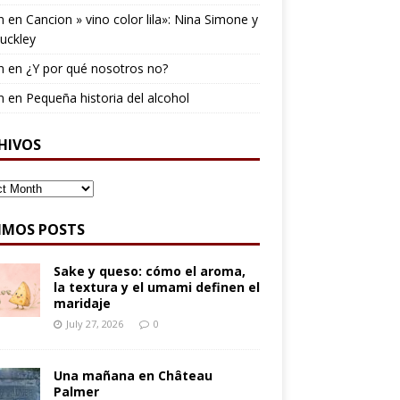
n
en
Cancion » vino color lila»: Nina Simone y
Buckley
n
en
¿Y por qué nosotros no?
n
en
Pequeña historia del alcohol
HIVOS
IVOS
IMOS POSTS
Sake y queso: cómo el aroma,
la textura y el umami definen el
maridaje
July 27, 2026
0
Una mañana en Château
Palmer