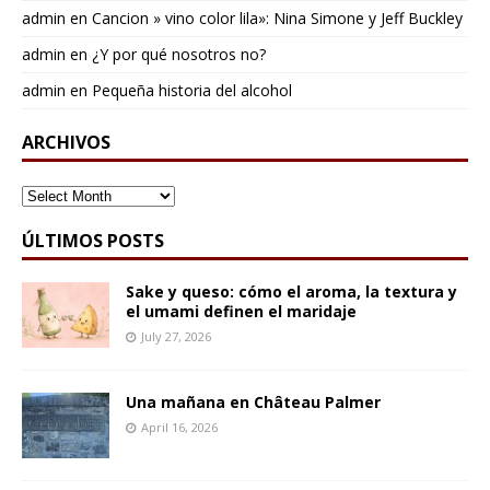
admin
en
Cancion » vino color lila»: Nina Simone y Jeff Buckley
admin
en
¿Y por qué nosotros no?
admin
en
Pequeña historia del alcohol
ARCHIVOS
ARCHIVOS
ÚLTIMOS POSTS
Sake y queso: cómo el aroma, la textura y
el umami definen el maridaje
July 27, 2026
Una mañana en Château Palmer
April 16, 2026