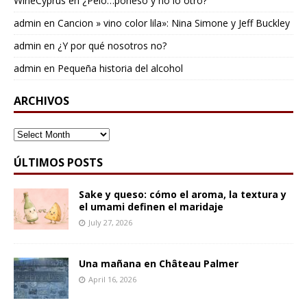
WineCyprus
en
¿Pelo…poneso y no lo otro?
admin
en
Cancion » vino color lila»: Nina Simone y Jeff Buckley
admin
en
¿Y por qué nosotros no?
admin
en
Pequeña historia del alcohol
ARCHIVOS
ARCHIVOS
ÚLTIMOS POSTS
Sake y queso: cómo el aroma, la textura y
el umami definen el maridaje
July 27, 2026
Una mañana en Château Palmer
April 16, 2026