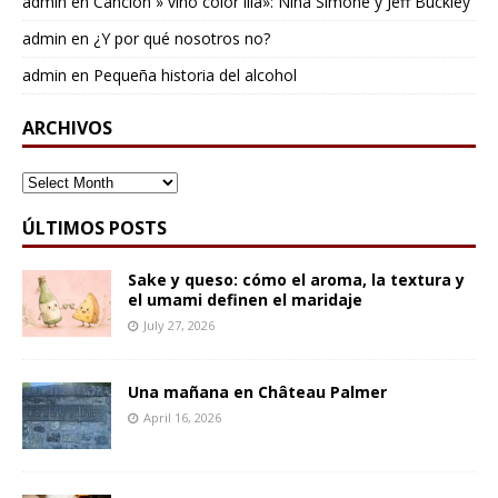
admin
en
Cancion » vino color lila»: Nina Simone y Jeff Buckley
admin
en
¿Y por qué nosotros no?
admin
en
Pequeña historia del alcohol
ARCHIVOS
ARCHIVOS
ÚLTIMOS POSTS
Sake y queso: cómo el aroma, la textura y
el umami definen el maridaje
July 27, 2026
Una mañana en Château Palmer
April 16, 2026