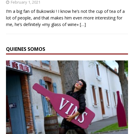
February 1, 2021
I’m a big fan of Bukowski ! I know he’s not the cup of tea of a
lot of people, and that makes him even more interesting for
me, he’s definitely «my glass of wine»
[…]
QUIENES SOMOS