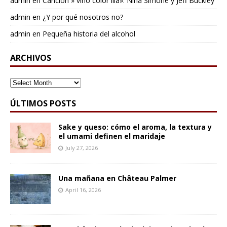
admin
en
Cancion » vino color lila»: Nina Simone y Jeff Buckley
admin
en
¿Y por qué nosotros no?
admin
en
Pequeña historia del alcohol
ARCHIVOS
ARCHIVOS
ÚLTIMOS POSTS
Sake y queso: cómo el aroma, la textura y
el umami definen el maridaje
July 27, 2026
Una mañana en Château Palmer
April 16, 2026