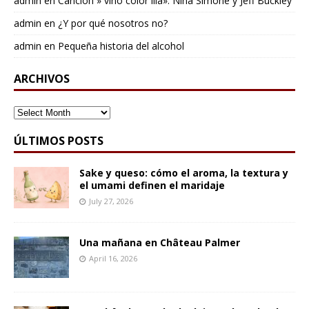
admin
en
Cancion » vino color lila»: Nina Simone y Jeff Buckley
admin
en
¿Y por qué nosotros no?
admin
en
Pequeña historia del alcohol
ARCHIVOS
ARCHIVOS
ÚLTIMOS POSTS
Sake y queso: cómo el aroma, la textura y
el umami definen el maridaje
July 27, 2026
Una mañana en Château Palmer
April 16, 2026