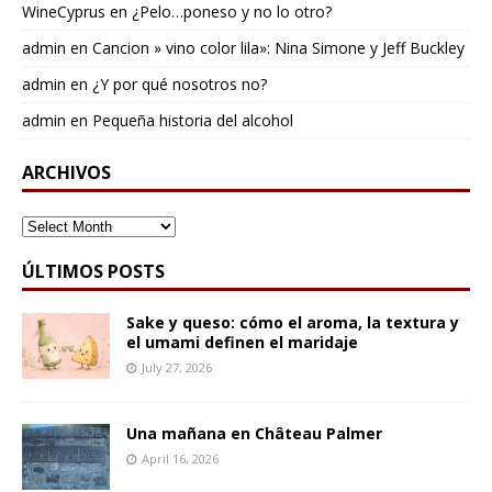
WineCyprus
en
¿Pelo…poneso y no lo otro?
admin
en
Cancion » vino color lila»: Nina Simone y Jeff Buckley
admin
en
¿Y por qué nosotros no?
admin
en
Pequeña historia del alcohol
ARCHIVOS
ARCHIVOS
ÚLTIMOS POSTS
Sake y queso: cómo el aroma, la textura y
el umami definen el maridaje
July 27, 2026
Una mañana en Château Palmer
April 16, 2026