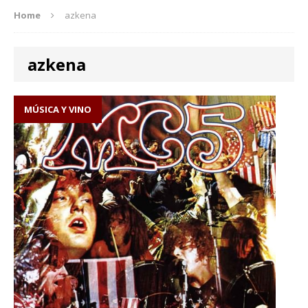
Home
azkena
azkena
MÚSICA Y VINO