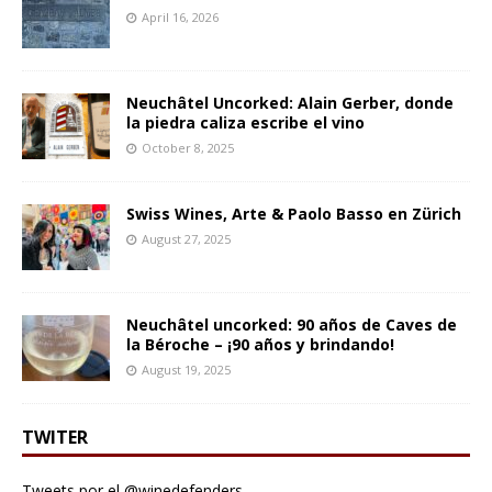
April 16, 2026
Neuchâtel Uncorked: Alain Gerber, donde
la piedra caliza escribe el vino
October 8, 2025
Swiss Wines, Arte & Paolo Basso en Zürich
August 27, 2025
Neuchâtel uncorked: 90 años de Caves de
la Béroche – ¡90 años y brindando!
August 19, 2025
TWITER
Tweets por el @winedefenders.