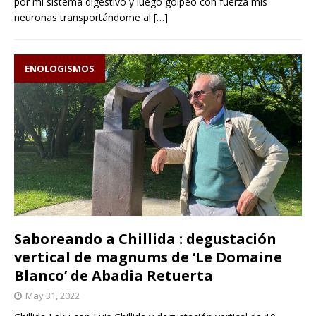
por mi sistema digestivo y luego golpeó con fuerza mis
neuronas transportándome al
[…]
ENOLOGISMOS
Saboreando a Chillida : degustación
vertical de magnums de ‘Le Domaine
Blanco’ de Abadia Retuerta
May 31, 2022