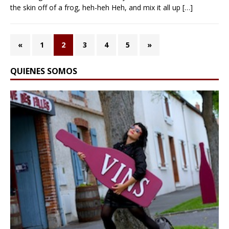
the skin off of a frog, heh-heh Heh, and mix it all up
[…]
«
1
2
3
4
5
»
QUIENES SOMOS